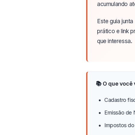
acumulando até
Este guia junt
prático e link 
que interessa.
📚 O que você 
Cadastro fi
Emissão de 
Impostos do 