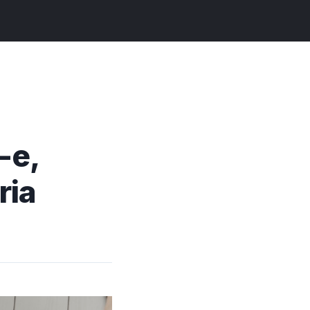
-e,
ria