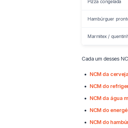
Pizza congelada
Hambúrguer pront
Marmitex / quentin
Cada um desses NCMs
NCM da cerveja
NCM do refrige
NCM da água mi
NCM do energét
NCM do hambúr