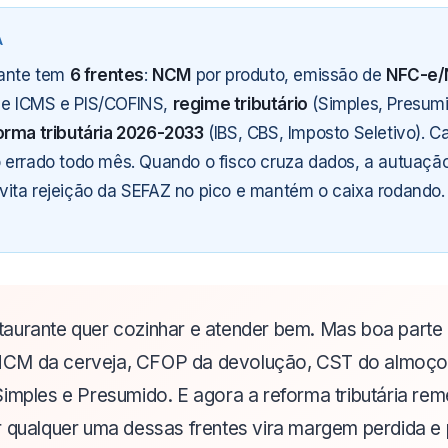
rante tem
6 frentes
:
NCM
por produto, emissão de
NFC-e/
e ICMS e PIS/COFINS,
regime tributário
(Simples, Presumi
orma tributária 2026-2033
(IBS, CBS, Imposto Seletivo). C
 errado todo mês. Quando o fisco cruza dados, a autuação
ita rejeição da SEFAZ no pico e mantém o caixa rodando.
aurante quer cozinhar e atender bem. Mas boa parte 
CM da cerveja, CFOP da devolução, CST do almoço 
Simples e Presumido. E agora a reforma tributária re
r qualquer uma dessas frentes vira margem perdida e