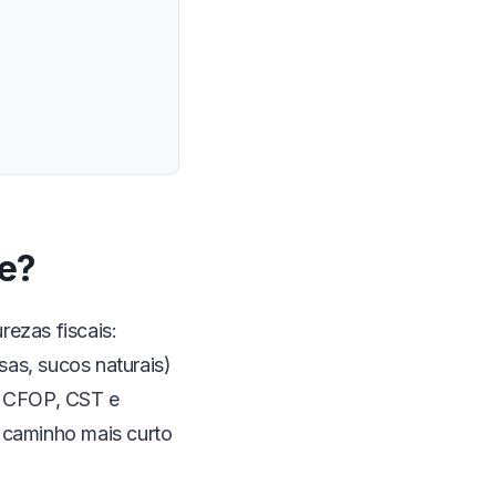
te?
ezas fiscais:
as, sucos naturais)
m CFOP, CST e
o caminho mais curto