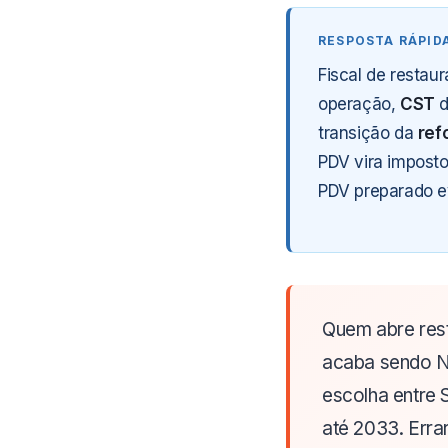
Fiscal de restau
operação,
CST
d
transição da
ref
PDV vira imposto
PDV preparado ev
Quem abre rest
acaba sendo N
escolha entre 
até 2033. Erra