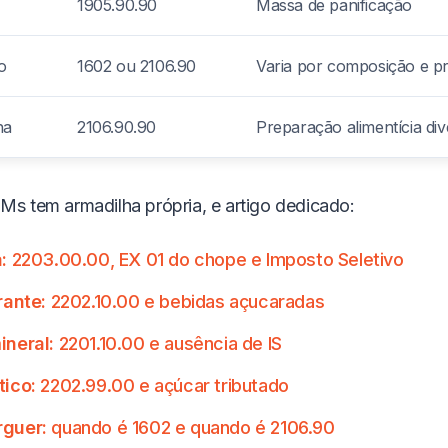
1905.90.90
Massa de panificação
o
1602 ou 2106.90
Varia por composição e 
ha
2106.90.90
Preparação alimentícia div
 tem armadilha própria, e artigo dedicado:
:
2203.00.00, EX 01 do chope e Imposto Seletivo
rante:
2202.10.00 e bebidas açucaradas
neral:
2201.10.00 e ausência de IS
ico:
2202.99.00 e açúcar tributado
guer:
quando é 1602 e quando é 2106.90