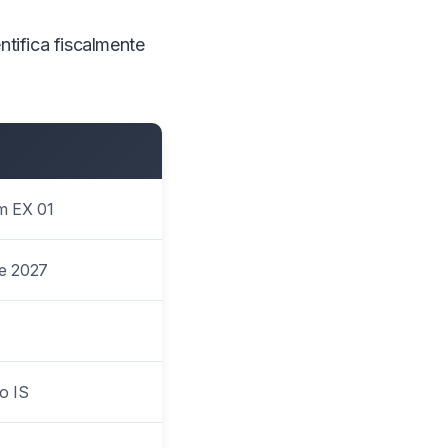
tifica fiscalmente
 EX 01
de 2027
o IS