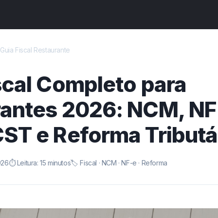
›
Guia Fiscal Restaurante
scal Completo para
antes 2026: NCM, NF
ST e Reforma Tributá
026
⏱️ Leitura: 15 minutos
🏷️ Fiscal · NCM · NF-e · Reforma