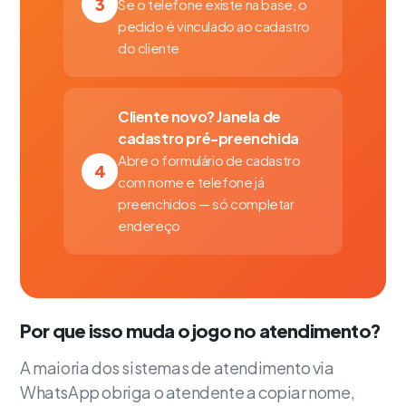
3
Se o telefone existe na base, o
pedido é vinculado ao cadastro
do cliente
Cliente novo? Janela de
cadastro pré-preenchida
Abre o formulário de cadastro
4
com nome e telefone já
preenchidos — só completar
endereço
Por que isso muda o jogo no atendimento?
A maioria dos sistemas de atendimento via
WhatsApp obriga o atendente a copiar nome,