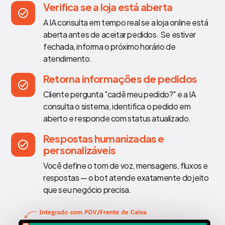
Verifica se a loja está aberta
A IA consulta em tempo real se a loja online está
aberta antes de aceitar pedidos. Se estiver
fechada, informa o próximo horário de
atendimento.
Retorna informações de pedidos
Cliente pergunta "cadê meu pedido?" e a IA
consulta o sistema, identifica o pedido em
aberto e responde com status atualizado.
Respostas humanizadas e
personalizáveis
Você define o tom de voz, mensagens, fluxos e
respostas — o bot atende exatamente do jeito
que seu negócio precisa.