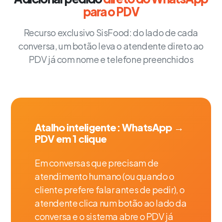
para o PDV
Recurso exclusivo SisFood: do lado de cada
conversa, um botão leva o atendente direto ao
PDV já com nome e telefone preenchidos
Atalho inteligente: WhatsApp →
PDV em 1 clique
Em conversas que precisam de
atendimento humano (ou quando o
cliente prefere falar antes de pedir), o
atendente clica num botão ao lado da
conversa e o sistema abre o PDV já