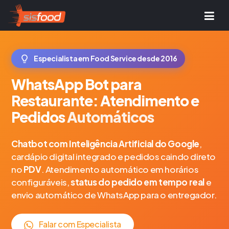
Especialista em Food Service desde 2016
WhatsApp Bot para
Restaurante: Atendimento e
Pedidos
Automáticos
Chatbot com Inteligência Artificial do Google
,
cardápio digital integrado e pedidos caindo direto
no
PDV
. Atendimento automático em horários
configuráveis,
status do pedido em tempo real
e
envio automático de WhatsApp para o entregador.
Falar com Especialista