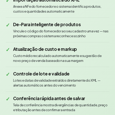
✓
Anexe a NFe do fornecedor e o sistema identifica produtos,
custos e quantidades automaticamente
✓
De-Para inteligente de produtos
Vincule o código do fornecedor ao seu cadastro uma vez — nas
próximas compras o sistema reconhece sozinho
✓
Atualização de custo e markup
Custo médio recalculado automaticamente e sugestão de
novo preço de venda baseado na sua margem
✓
Controle de lote e validade
Lotes e datas de validade extraídos diretamente do XML —
alertas automáticos antes do vencimento
✓
Conferência rápida antes de salvar
Tela de conferência mostra divergências de quantidade, preço
e tributação antes de confirmar a entrada