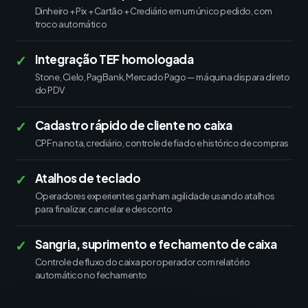
Dinheiro + Pix + Cartão + Crediário em um único pedido, com
troco automático
✓
Integração TEF homologada
Stone, Cielo, PagBank, Mercado Pago — máquina dispara direto
do PDV
✓
Cadastro rápido de cliente no caixa
CPF na nota, crediário, controle de fiado e histórico de compras
✓
Atalhos de teclado
Operadores experientes ganham agilidade usando atalhos
para finalizar, cancelar e desconto
✓
Sangria, suprimento e fechamento de caixa
Controle de fluxo do caixa por operador com relatório
automático no fechamento