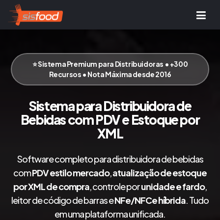
⭐ Sistema Premium para Distribuidoras • +300
Recursos • Nota Máxima desde 2016
Sistema para Distribuidora de
Bebidas com PDV e Estoque por
XML
Software completo para distribuidora de bebidas
com
PDV estilo mercado
,
atualização de estoque
por XML de compra
, controle por
unidade e fardo
,
leitor de código de barras e
NFe/NFCe híbrida
. Tudo
em uma plataforma unificada.