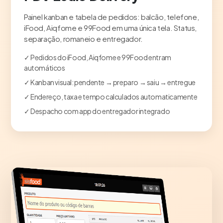
Painel kanban e tabela de pedidos: balcão, telefone,
iFood, Aiqfome e 99Food em uma única tela. Status,
separação, romaneio e entregador.
✓ Pedidos do iFood, Aiqfome e 99Food entram
automáticos
✓ Kanban visual: pendente → preparo → saiu → entregue
✓ Endereço, taxa e tempo calculados automaticamente
✓ Despacho com app do entregador integrado