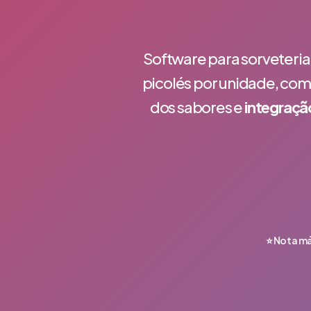
Software para sorveteri
picolés por unidade, com
dos sabores e
integraçã
⭐ Nota m