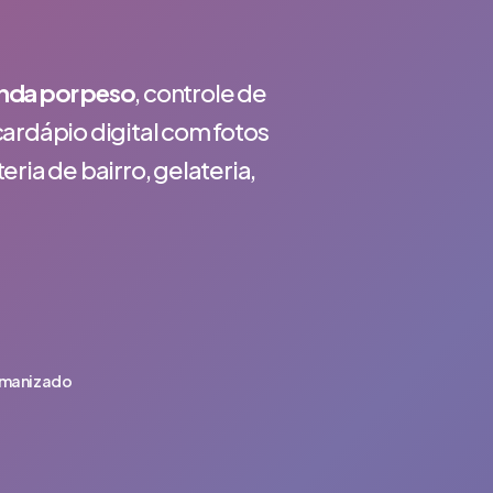
enda por peso
, controle de
ardápio digital com fotos
eria de bairro, gelateria,
umanizado