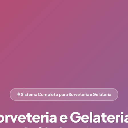
🍦 Sistema Completo para Sorveteria e Gelateria
rveteria e Gelater