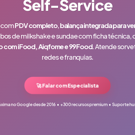
Self-Service
a com
PDV completo
,
balança integrada para v
bos de milkshake e sundae com ficha técnica, c
o com iFood, Aiqfome e 99Food
. Atende sorvet
redes e franquias.
🚀 Falar com Especialista
áxima no Google desde 2016 • +300 recursos premium • Suporte h