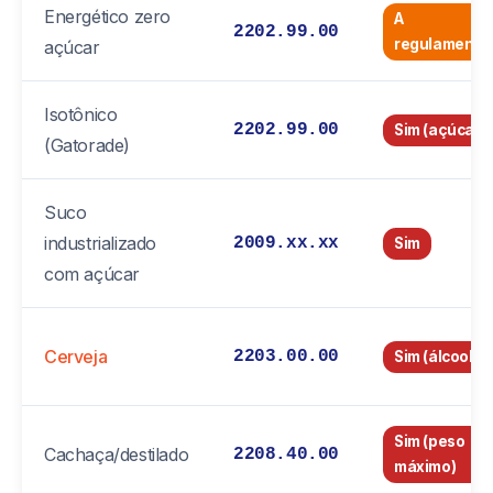
Energético zero
A
2202.99.00
regulamenta
açúcar
Isotônico
2202.99.00
Sim (açúcar)
(Gatorade)
Suco
industrializado
2009.xx.xx
Sim
com açúcar
Cerveja
2203.00.00
Sim (álcool)
Sim (peso
Cachaça/destilado
2208.40.00
máximo)