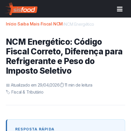
Início
Saiba Mais
Fiscal
NCM
›
›
›
›
NCM Energético
NCM Energético: Código
Fiscal Correto, Diferença para
Refrigerante e Peso do
Imposto Seletivo
📅 Atualizado em 29/04/2026
⏱️ 11 min de leitura
🏷️ Fiscal & Tributário