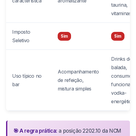
característica
aromatizante
taurina,
vitaminas
Imposto
Sim
Sim
Seletivo
Drinks de
balada,
Acompanhamento
Uso típico no
consumo
de refeição,
bar
funcional,
mistura simples
vodka-
energético
🎯 A regra prática:
a posição 2202.10 da NCM