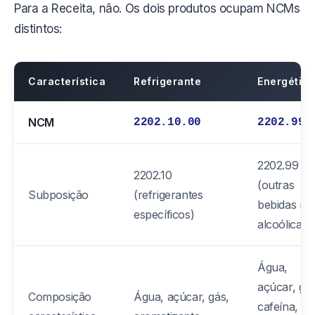
Para a Receita, não. Os dois produtos ocupam NCMs
distintos:
Característica
Refrigerante
Energético
NCM
2202.10.00
2202.99.
2202.99
2202.10
(outras
Subposição
(refrigerantes
bebidas nã
específicos)
alcoólicas)
Água,
açúcar, gás
Composição
Água, açúcar, gás,
cafeína,