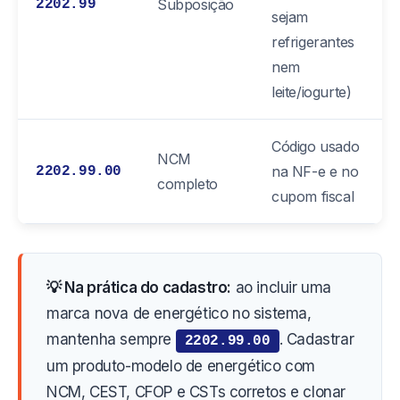
Subposição
2202.99
sejam
refrigerantes
nem
leite/iogurte)
Código usado
NCM
na NF-e e no
2202.99.00
completo
cupom fiscal
💡 Na prática do cadastro:
ao incluir uma
marca nova de energético no sistema,
mantenha sempre
. Cadastrar
2202.99.00
um produto-modelo de energético com
NCM, CEST, CFOP e CSTs corretos e clonar