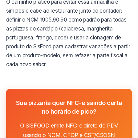
O caminho prático para evitar essa armadilha é
simples e cabe ao restaurante junto do contador:
definir o NCM 1905.90.90 como padrão para todas
as pizzas do cardápio (calabresa, margherita,
portuguesa, frango, doce) e usar a clonagem de
produto do SisFood para cadastrar variações a partir
de um produto-modelo, sem refazer a parte fiscal a
cada novo sabor.
Sua pizzaria quer NFC-e saindo certa
no horário de pico?
O SISFOOD emite NFC-e direto do PDV
usando o NCM, CFOP e CST/CSOSN