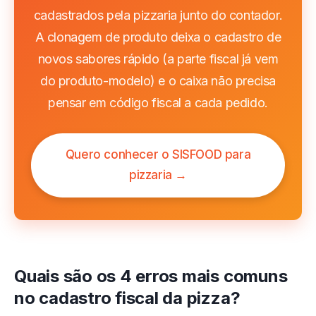
cadastrados pela pizzaria junto do contador.
A clonagem de produto deixa o cadastro de
novos sabores rápido (a parte fiscal já vem
do produto-modelo) e o caixa não precisa
pensar em código fiscal a cada pedido.
Quero conhecer o SISFOOD para
pizzaria →
Quais são os 4 erros mais comuns
no cadastro fiscal da pizza?