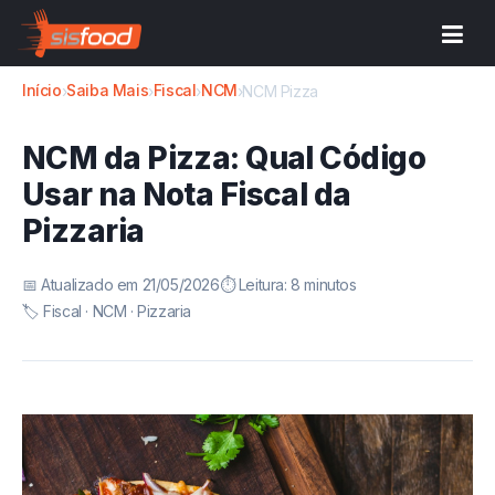
Início
Saiba Mais
Fiscal
NCM
›
›
›
›
NCM Pizza
NCM da Pizza: Qual Código
Usar na Nota Fiscal da
Pizzaria
📅 Atualizado em 21/05/2026
⏱️ Leitura: 8 minutos
🏷️ Fiscal · NCM · Pizzaria