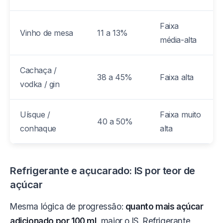
Faixa
Vinho de mesa
11 a 13%
média-alta
Cachaça /
38 a 45%
Faixa alta
vodka / gin
Uísque /
Faixa muito
40 a 50%
conhaque
alta
Refrigerante e açucarado: IS por teor de
açúcar
Mesma lógica de progressão:
quanto mais açúcar
adicionado por 100 ml
, maior o IS. Refrigerante