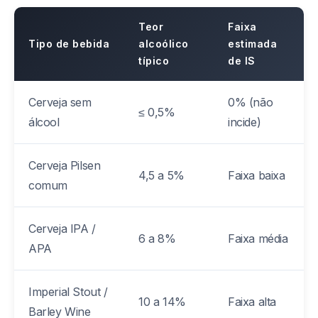
Teor
Faixa
Tipo de bebida
alcoólico
estimada
típico
de IS
Cerveja sem
0% (não
≤ 0,5%
álcool
incide)
Cerveja Pilsen
4,5 a 5%
Faixa baixa
comum
Cerveja IPA /
6 a 8%
Faixa média
APA
Imperial Stout /
10 a 14%
Faixa alta
Barley Wine