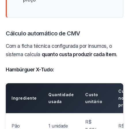
Cálculo automático de CMV
Com a ficha técnica configurada por insumos, o
sistema calcula
quanto custa produzir cada item
.
Hambúrguer X-Tudo:
Cust
Quantidade
Custo
Ingrediente
no
usada
unitário
prod
R$
Pão
1 unidade
R$ 2