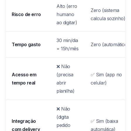
Alto (erro
Zero (sistema
Risco de erro
humano
calcula sozinho)
ao digitar)
30 min/dia
Tempo gasto
Zero (automático)
= 15h/mês
❌ Não
Acesso em
(precisa
✅ Sim (app no
tempo real
abrir
celular)
planilha)
❌ Não
(digita
Integração
✅ Sim (baixa
pedido
com delivery
automática)