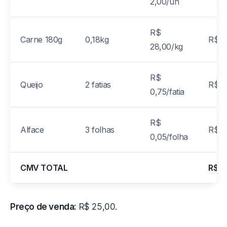
2,00/un
R$
Carne 180g
0,18kg
R$ 5
28,00/kg
R$
Queijo
2 fatias
R$ 1
0,75/fatia
R$
Alface
3 folhas
R$ 0
0,05/folha
CMV TOTAL
R$ 8
Preço de venda:
R$ 25,00.