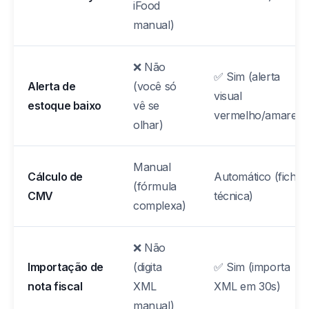
iFood
manual)
❌ Não
✅ Sim (alerta
Alerta de
(você só
visual
estoque baixo
vê se
vermelho/amarelo
olhar)
Manual
Cálculo de
Automático (ficha
(fórmula
CMV
técnica)
complexa)
❌ Não
Importação de
(digita
✅ Sim (importa
nota fiscal
XML
XML em 30s)
manual)