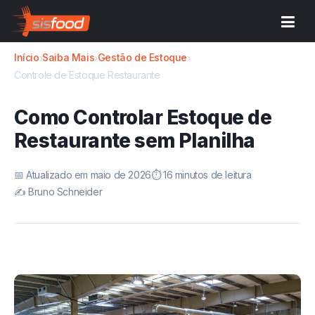
Início
Saiba Mais
Gestão de Estoque
›
›
›
Controle de Estoque Restaurante
Como Controlar Estoque de
Restaurante sem Planilha
📅 Atualizado em maio de 2026
⏱️ 16 minutos de leitura
✍️ Bruno Schneider