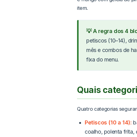
item.
💡 A regra dos 4 bl
petiscos (10–14), dri
mês e combos de ha
fixa do menu.
Quais categor
Quatro categorias seguram
Petiscos (10 a 14):
ba
coalho, polenta frita,