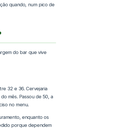
ração quando, num pico de
?
argem do bar que vive
re 32 e 36. Cervejaria
a do mês. Passou de 50, a
eciso no menu.
aturamento, enquanto os
pedido porque dependem