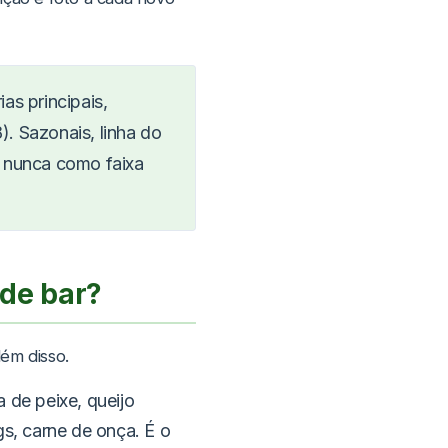
as principais,
). Sazonais, linha do
 nunca como faixa
 de bar?
ém disso.
a de peixe, queijo
gs, carne de onça. É o