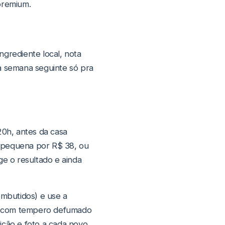
 premium.
ngrediente local, nota
 na semana seguinte só pra
20h, antes da casa
 pequena por R$ 38, ou
e o resultado e ainda
embutidos) e use a
go com tempero defumado
ição e foto a cada novo