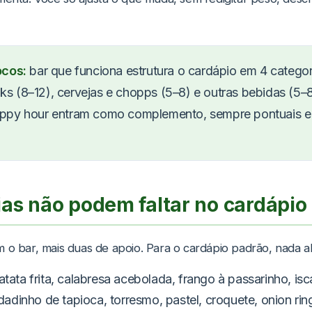
ocos:
bar que funciona estrutura o cardápio em 4 categori
nks (8–12), cervejas e chopps (5–8) e outras bebidas (5–8
ppy hour entram como complemento, sempre pontuais e
ias não podem faltar no cardápio
 o bar, mais duas de apoio. Para o cardápio padrão, nada al
tata frita, calabresa acebolada, frango à passarinho, isc
 dadinho de tapioca, torresmo, pastel, croquete, onion rin