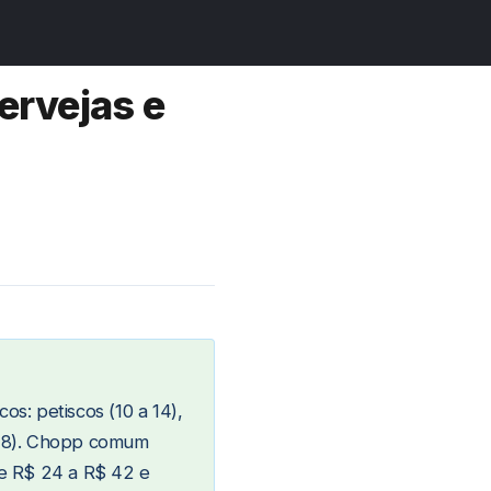
ervejas e
os: petiscos (10 a 14),
5 a 8). Chopp comum
de R$ 24 a R$ 42 e