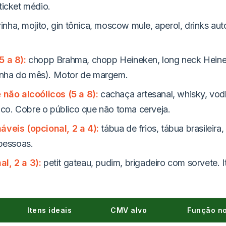
ticket médio.
rinha, mojito, gin tônica, moscow mule, aperol, drinks auto
.
5 a 8):
chopp Brahma, chopp Heineken, long neck Heinek
(linha do mês). Motor de margem.
 não alcoólicos (5 a 8):
cachaça artesanal, whisky, vodk
suco. Cobre o público que não toma cerveja.
veis (opcional, 2 a 4):
tábua de frios, tábua brasileira
 pessoas.
l, 2 a 3):
petit gateau, pudim, brigadeiro com sorvete.
Itens ideais
CMV alvo
Função no