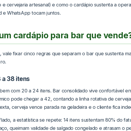
 e cervejaria artesanal) e como o cardápio sustenta a ope
od e WhatsApp tocam juntos.
um cardápio para bar que vende
, vale fixar cinco regras que separam o bar que sustenta m
ro.
 a 38 itens
em com 20 a 24 itens. Bar consolidado vive confortável ent
mico pode chegar a 42, contando a linha rotativa de cervej
exta, cerveja vence parada na geladeira e o cliente fica ind
lado, a estatística se repete: 14 itens sustentam 80% do f
aço, queimam validade de salgado congelado e atrasam o 