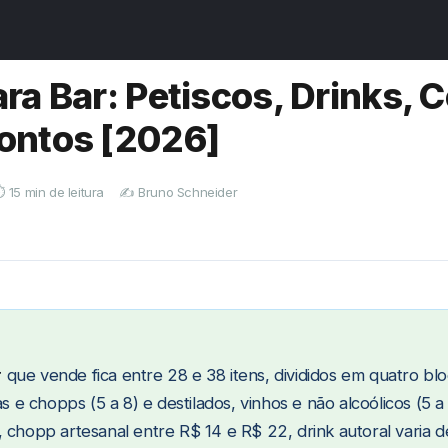
pio
›
Cardápio para Bar
ra Bar: Petiscos, Drinks, C
ontos [2026]
️ 15 min de leitura
✍️ Bruno Schneider
r
que vende fica entre 28 e 38 itens, divididos em quatro bloc
jas e chopps (5 a 8) e destilados, vinhos e não alcoólicos (
, chopp artesanal entre R$ 14 e R$ 22, drink autoral varia 