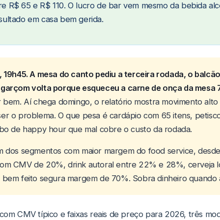
ntre R$ 65 e R$ 110. O lucro de bar vem mesmo da bebida al
ultado em casa bem gerida.
, 19h45. A mesa do canto pediu a terceira rodada, o balcã
garçom volta porque esqueceu a carne de onça da mesa 7
 bem. Aí chega domingo, o relatório mostra movimento alto e
r o problema. O que pesa é cardápio com 65 itens, petisco
mbo de happy hour que mal cobre o custo da rodada.
m dos segmentos com maior margem do food service, desde 
om CMV de 20%, drink autoral entre 22% e 28%, cerveja lo
 bem feito segura margem de 70%. Sobra dinheiro quando a 
 com CMV típico e faixas reais de preço para 2026, três mo