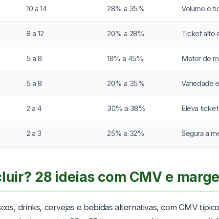
10 a 14
28% a 35%
Volume e ti
8 a 12
20% a 28%
Ticket alto
5 a 8
18% a 45%
Motor de 
5 a 8
20% a 35%
Variedade 
2 a 4
30% a 38%
Eleva ticke
2 a 3
25% a 32%
Segura a m
ncluir? 28 ideias com CMV e marg
iscos, drinks, cervejas e bebidas alternativas, com CMV típic