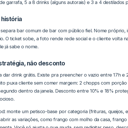
 de garrafa, 5 a 8 drinks (alguns autorais) e 3 a 4 destilados
história
e separa bar comum de bar com público fiel. Nome próprio, i
io. O ticket sobe, a foto rende rede social e o cliente volta
le já sabe o nome.
tratégia, não desconto
 dar drink grátis. Existe pra preencher o vazio entre 17h e 
ito puxa cliente sem comer margem: 2 chopps com porção
segundo dentro da janela. Desconto entre 10% e 18% proteg
ocioso.
od: monte um petisco-base por categoria (frituras, queijos, 
abrir as variações, como frango com molho da casa, fran
menta. Você só ajusta o que muda, sem redigitar peso, descr