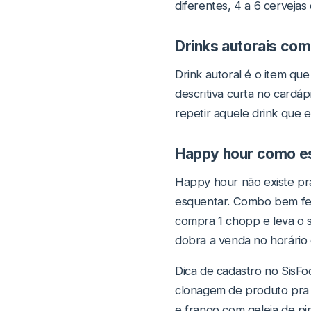
diferentes, 4 a 6 cervejas
Drinks autorais com 
Drink autoral é o item qu
descritiva curta no cardáp
repetir aquele drink que e
Happy hour como es
Happy hour não existe pra
esquentar. Combo bem fe
compra 1 chopp e leva o 
dobra a venda no horário 
Dica de cadastro no SisFo
clonagem de produto pra 
e frango com geleia de pi