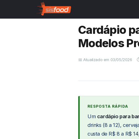
Início
Saiba Mais
Cardá
›
›
Cardápio pa
Modelos Pr
📅 Atualizado em 03/05/2026
⏱
Um
cardápio para ba
drinks (8 a 12), cerve
custa de R$ 8 a R$ 14