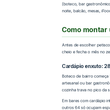
(boteco, bar gastronômico
noite, balcão, mesas, iFo
Como montar 
Antes de escolher petisco
cheio e fecha o mês no ze
Cardápio enxuto: 28
Boteco de bairro começa b
artesanal ou bar gastronô
cozinha trava no pico da s
Em bares com cardápio inf
outros 64 só ocupam esp