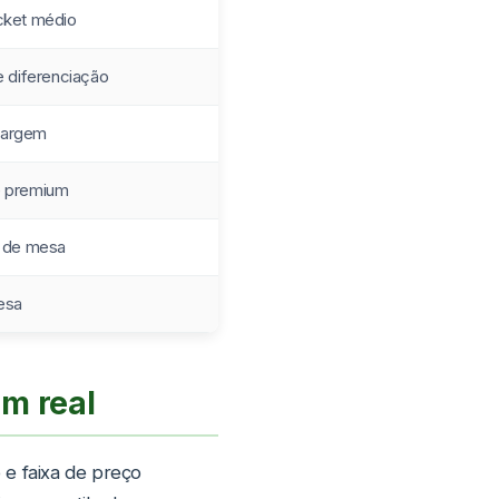
cket médio
 e diferenciação
margem
e premium
t de mesa
esa
em real
o e faixa de preço