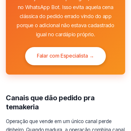
no WhatsApp Bot. Isso evita aquela cena
clássica do pedido errado vindo do app
porque o adicional não estava cadastrado
igual no cardápio próprio.
Falar com Especialista →
Canais que dão pedido pra
temakeria
Operação que vende em um único canal perde
dinheiro. Quando madura, a operação combina canal