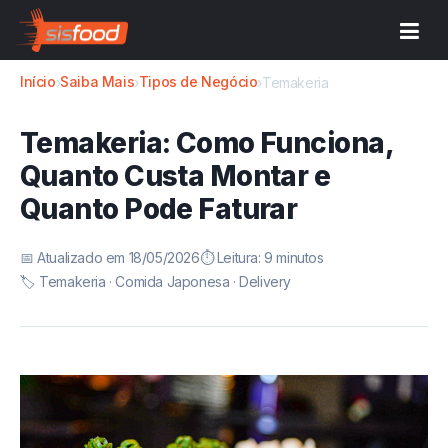
Início
Saiba Mais
Tipos de Negócio
›
›
›
Temakeria
Temakeria: Como Funciona,
Quanto Custa Montar e
Quanto Pode Faturar
📅 Atualizado em 18/05/2026
⏱️ Leitura: 9 minutos
🏷️ Temakeria · Comida Japonesa · Delivery