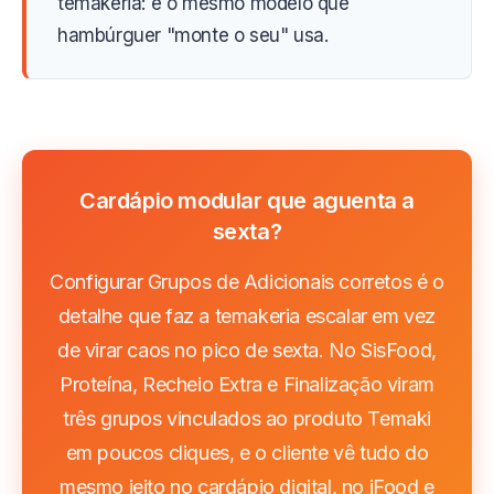
temakeria: é o mesmo modelo que
hambúrguer "monte o seu" usa.
Cardápio modular que aguenta a
sexta?
Configurar Grupos de Adicionais corretos é o
detalhe que faz a temakeria escalar em vez
de virar caos no pico de sexta. No SisFood,
Proteína, Recheio Extra e Finalização viram
três grupos vinculados ao produto Temaki
em poucos cliques, e o cliente vê tudo do
mesmo jeito no cardápio digital, no iFood e