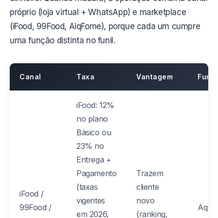
próprio (loja virtual + WhatsApp) e marketplace
(iFood, 99Food, AiqFome), porque cada um cumpre
uma função distinta no funil.
Canal
Taxa
Vantagem
Funç
iFood: 12%
no plano
Básico ou
23% no
Entrega +
Pagamento
Trazem
(taxas
cliente
iFood /
vigentes
novo
99Food /
Aquis
em 2026,
(ranking,