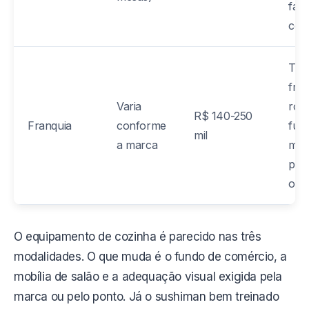
fach
con
Tax
fran
Varia
roya
R$ 140-250
Franquia
conforme
fun
mil
a marca
mar
padr
obri
O equipamento de cozinha é parecido nas três
modalidades. O que muda é o fundo de comércio, a
mobília de salão e a adequação visual exigida pela
marca ou pelo ponto. Já o sushiman bem treinado