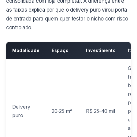
consolidada com loja completa). A diferença entre
as faixas explica por que o delivery puro virou porta
de entrada para quem quer testar o nicho com risco
controlado.
Modalidade
Espaço
Investimento
Ite
Gela
free
bal
refr
peq
Delivery
20-25 m²
R$ 25-40 mil
pan
puro
elét
arro
uten