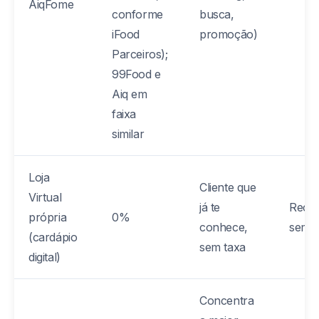
AiqFome
conforme
busca,
iFood
promoção)
Parceiros);
99Food e
Aiq em
faixa
similar
Loja
Cliente que
Virtual
já te
Recor
própria
0%
conhece,
sem 
(cardápio
sem taxa
digital)
Concentra