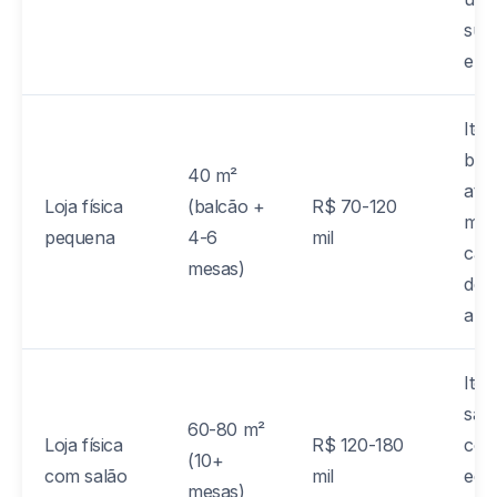
sus
emb
Iten
bal
40 m²
ate
Loja física
(balcão +
R$ 70-120
mobi
pequena
4-6
mil
caix
mesas)
de 
alva
Iten
sal
60-80 m²
Loja física
R$ 120-180
com
(10+
com salão
mil
equi
mesas)