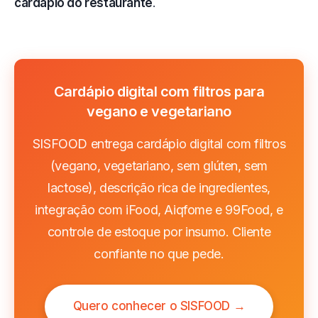
cardápio do restaurante
.
Cardápio digital com filtros para
vegano e vegetariano
SISFOOD entrega cardápio digital com filtros
(vegano, vegetariano, sem glúten, sem
lactose), descrição rica de ingredientes,
integração com iFood, Aiqfome e 99Food, e
controle de estoque por insumo. Cliente
confiante no que pede.
Quero conhecer o SISFOOD →