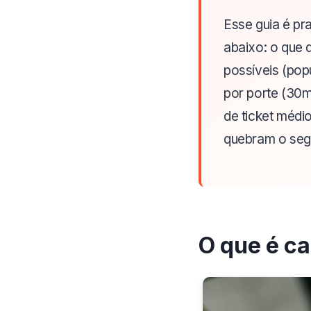
Esse guia é p
abaixo: o que 
possíveis (pop
por porte (30m
de ticket médi
quebram o seg
O que é ca