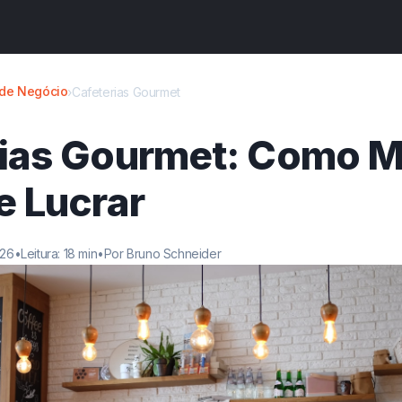
 de Negócio
›
Cafeterias Gourmet
ias Gourmet: Como M
e Lucrar
026
•
Leitura: 18 min
•
Por Bruno Schneider