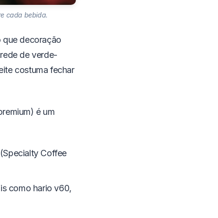
obre cada bebida.
do que decoração
arede de verde-
eite costuma fechar
 premium) é um
(Specialty Coffee
is como hario v60,