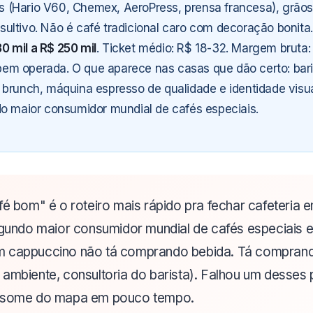
(Hario V60, Chemex, AeroPress, prensa francesa), grãos 
ultivo. Não é café tradicional caro com decoração bonita
0 mil a R$ 250 mil
. Ticket médio: R$ 18-32. Margem bruta:
m operada. O que aparece nas casas que dão certo: baris
 brunch, máquina espresso de qualidade e identidade visu
do maior consumidor mundial de cafés especiais.
afé bom" é o roteiro mais rápido pra fechar cafeteria 
segundo maior consumidor mundial de cafés especiais e
m cappuccino não tá comprando bebida. Tá comprand
ambiente, consultoria do barista). Falhou um desses pi
a some do mapa em pouco tempo.