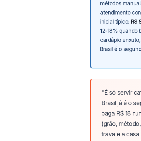
métodos manuais 
atendimento cons
inicial típico:
R$ 8
12-18% quando be
cardápio enxuto,
Brasil é o segun
"É só servir c
Brasil já é o 
paga R$ 18 nu
(grão, método, 
trava e a cas