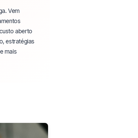
ega. Vem
namentos
 custo aberto
o, estratégias
ue mais