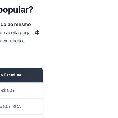
popular?
tudo ao mesmo
ue aceita pagar R$
ém direito.
ia Premium
 R$ 80+
te 86+ SCA