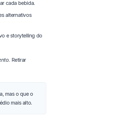
car cada bebida.
es alternativos
o e storytelling do
ento
. Retirar
ta, mas o que o
édio mais alto.