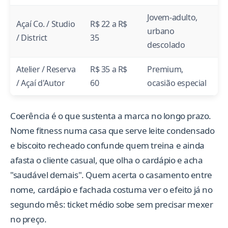
Jovem-adulto,
Açaí Co. / Studio
R$ 22 a R$
urbano
/ District
35
descolado
Atelier / Reserva
R$ 35 a R$
Premium,
/ Açaí d'Autor
60
ocasião especial
Coerência é o que sustenta a marca no longo prazo.
Nome fitness numa casa que serve leite condensado
e biscoito recheado confunde quem treina e ainda
afasta o cliente casual, que olha o cardápio e acha
"saudável demais". Quem acerta o casamento entre
nome, cardápio e fachada costuma ver o efeito já no
segundo mês: ticket médio sobe sem precisar mexer
no preço.