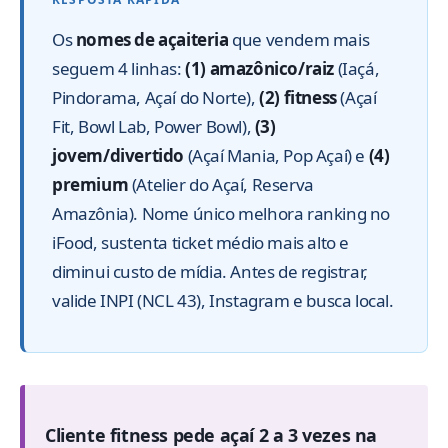
Os
nomes de açaiteria
que vendem mais
seguem 4 linhas:
(1) amazônico/raiz
(Iaçá,
Pindorama, Açaí do Norte),
(2) fitness
(Açaí
Fit, Bowl Lab, Power Bowl),
(3)
jovem/divertido
(Açaí Mania, Pop Açaí) e
(4)
premium
(Atelier do Açaí, Reserva
Amazônia). Nome único melhora ranking no
iFood, sustenta ticket médio mais alto e
diminui custo de mídia. Antes de registrar,
valide INPI (NCL 43), Instagram e busca local.
Cliente fitness pede açaí 2 a 3 vezes na