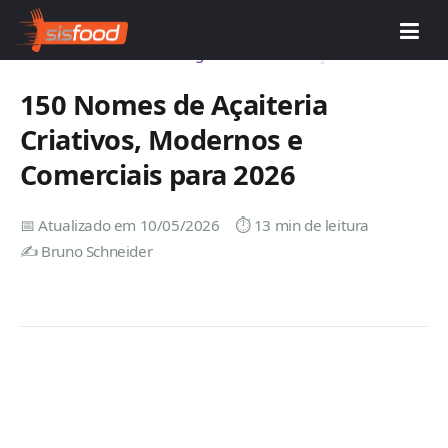
Início
Saiba Mais
Abrir Negócio
›
›
›
Nomes de Açaiteria
150 Nomes de Açaiteria
Criativos, Modernos e
Comerciais para 2026
📅 Atualizado em 10/05/2026
⏱️ 13 min de leitura
✍️ Bruno Schneider