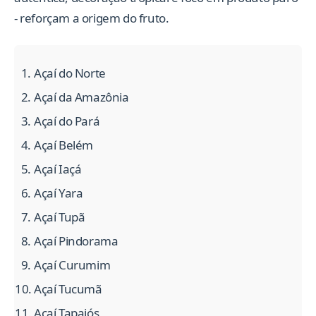
- reforçam a origem do fruto.
Açaí do Norte
Açaí da Amazônia
Açaí do Pará
Açaí Belém
Açaí Iaçá
Açaí Yara
Açaí Tupã
Açaí Pindorama
Açaí Curumim
Açaí Tucumã
Açaí Tapajós