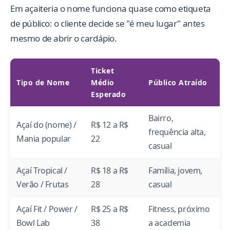
Em açaiteria o nome funciona quase como etiqueta
de público: o cliente decide se "é meu lugar" antes
mesmo de abrir o cardápio.
Ticket
Tipo de Nome
Médio
Público Atraído
Esperado
Bairro,
Açaí do (nome) /
R$ 12 a R$
frequência alta,
Mania popular
22
casual
Açaí Tropical /
R$ 18 a R$
Família, jovem,
Verão / Frutas
28
casual
Açaí Fit / Power /
R$ 25 a R$
Fitness, próximo
Bowl Lab
38
a academia