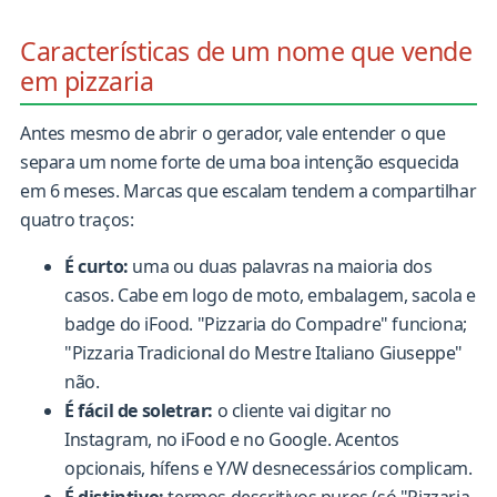
Características de um nome que vende
em pizzaria
Antes mesmo de abrir o gerador, vale entender o que
separa um nome forte de uma boa intenção esquecida
em 6 meses. Marcas que escalam tendem a compartilhar
quatro traços:
É curto:
uma ou duas palavras na maioria dos
casos. Cabe em logo de moto, embalagem, sacola e
badge do iFood. "Pizzaria do Compadre" funciona;
"Pizzaria Tradicional do Mestre Italiano Giuseppe"
não.
É fácil de soletrar:
o cliente vai digitar no
Instagram, no iFood e no Google. Acentos
opcionais, hífens e Y/W desnecessários complicam.
É distintivo:
termos descritivos puros (só "Pizzaria