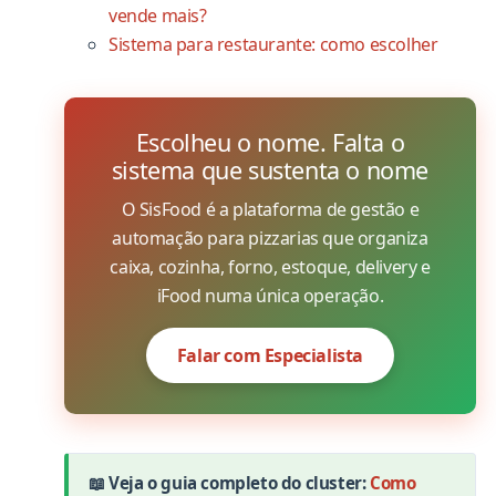
vende mais?
Sistema para restaurante: como escolher
Escolheu o nome. Falta o
sistema que sustenta o nome
O SisFood é a plataforma de gestão e
automação para pizzarias que organiza
caixa, cozinha, forno, estoque, delivery e
iFood numa única operação.
Falar com Especialista
📖 Veja o guia completo do cluster:
Como