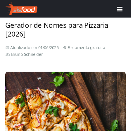
Início
›
Saiba Mais
›
Nomes de Pizzaria
›
Gerador
Gerador de Nomes para Pizzaria
[2026]
📅 Atualizado em 01/06/2026
⚙️ Ferramenta gratuita
✍️ Bruno Schneider