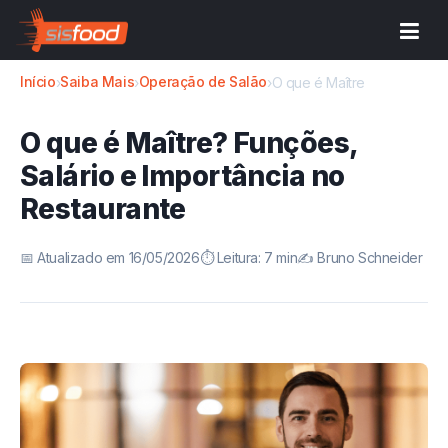
Início
Saiba Mais
Operação de Salão
›
›
›
O que é Maître
O que é Maître? Funções,
Salário e Importância no
Restaurante
📅 Atualizado em 16/05/2026
⏱️ Leitura: 7 min
✍️ Bruno Schneider