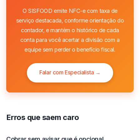
O SISFOOD emite NFC-e com taxa de
serviço destacada, conforme orientação do
contador, e mantém o histórico de cada
conta para você acertar a divisão com a
equipe sem perder o benefício fiscal.
Falar com Especialista →
Erros que saem caro
Cobrar sem avisar que é opcional