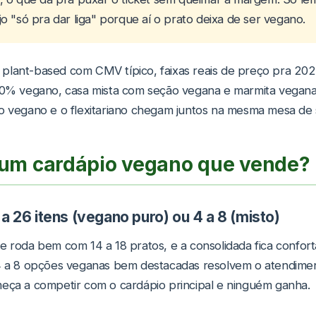
o "só pra dar liga" porque aí o prato deixa de ser vegano.
plant-based com CMV típico, faixas reais de preço pra 202
100% vegano, casa mista com seção vegana e marmita vegana 
o vegano e o flexitariano chegam juntos na mesma mesa de 
um cardápio vegano que vende?
a 26 itens (vegano puro) ou 4 a 8 (misto)
e roda bem com 14 a 18 pratos, e a consolidada fica confortá
 4 a 8 opções veganas bem destacadas resolvem o atendimen
meça a competir com o cardápio principal e ninguém ganha.