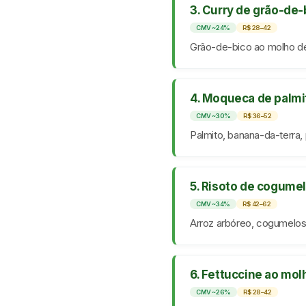
3. Curry de grão-de
CMV ~24%
R$ 28–42
Grão-de-bico ao molho de 
4. Moqueca de palmi
CMV ~30%
R$ 36–52
Palmito, banana-da-terra, 
5. Risoto de cogume
CMV ~34%
R$ 42–62
Arroz arbóreo, cogumelos 
6. Fettuccine ao mo
CMV ~26%
R$ 28–42