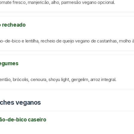
omate fresco, manjericão, alho, parmesão vegano opcional.
o recheado
-de-bico e lentilha, recheio de queijo vegano de castanhas, molho 
legumes
tão, brócolis, cenoura, shoyu light, gergelim, arroz integral.
nches veganos
ão-de-bico caseiro