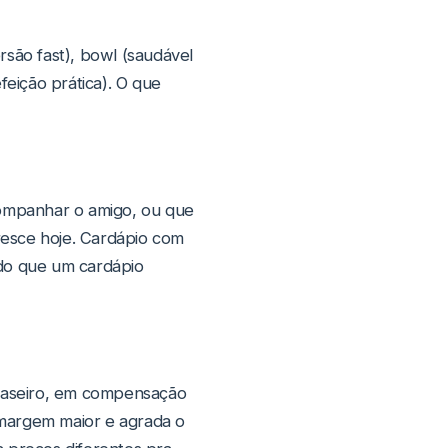
são fast), bowl (saudável
feição prática). O que
ompanhar o amigo, ou que
resce hoje. Cardápio com
 do que um cardápio
caseiro, em compensação
m margem maior e agrada o