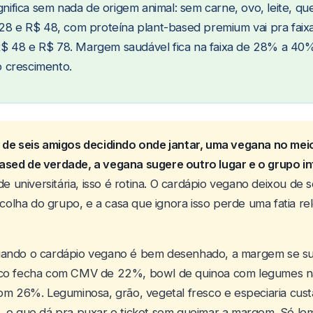
ignifica sem nada de origem animal: sem carne, ovo, leite, qu
 28 e R$ 48, com proteína plant-based premium vai pra faix
 48 e R$ 78. Margem saudável fica na faixa de 28% a 40%,
 crescimento.
 de seis amigos decidindo onde jantar, uma vegana no mei
sed de verdade, a vegana sugere outro lugar e o grupo int
ade universitária, isso é rotina. O cardápio vegano deixou de
escolha do grupo, e a casa que ignora isso perde uma fatia re
uando o cardápio vegano é bem desenhado, a margem se s
ico fecha com CMV de 22%, bowl de quinoa com legumes n
com 26%. Leguminosa, grão, vegetal fresco e especiaria cu
, o que dá pra puxar o ticket sem queimar a margem. Só l