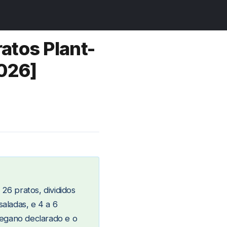
atos Plant-
026]
26 pratos, divididos
saladas, e 4 a 6
vegano declarado e o