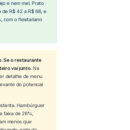
eijo e nem mel. Prato
a de R$ 42 a R$ 68, e
 com o flexitariano
o. Se o restaurante
eiro vai junto.
Na
 ser detalhe de menu
levante do potencial
ustenta. Hambúrguer
a faixa de 28%,
stam menos que
embrando: nada de