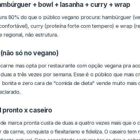
ambúrguer + bowl + lasanha + curry + wrap
uns 80% do que o público vegano procura: hambúrguer (ver
 confortável), curry (proteína forte com tempero) e wrap (re
 regional, não estrutura.
o (não só no vegano)
 carne mas opta por restaurante com opção vegana pra ac
duas a três vezes por semana. Esse é o público que mais c
 bonita e zero cara de "comida de dieta" vende muito mais
clarado.
 pronto x caseiro
e marca pronta custa de duas a quatro vezes mais que o 
da carne, conquista o flexitariano e fideliza. O caseiro te