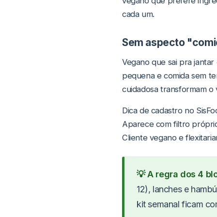
vegano que prefere ingred
cada um.
Sem aspecto "comid
Vegano que sai pra jantar
pequena e comida sem temp
cuidadosa transformam o 
Dica de cadastro no SisFoo
Aparece com filtro própr
Cliente vegano e flexitar
💡 A regra dos 4 bl
12), lanches e hamb
kit semanal ficam c