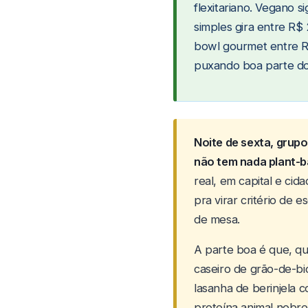
flexitariano. Vegano s
simples gira entre R$
bowl gourmet entre R$
puxando boa parte do
Noite de sexta, grupo
não tem nada plant-ba
real, em capital e cid
pra virar critério de 
de mesa.
A parte boa é que, q
caseiro de grão-de-b
lasanha de berinjela 
proteína animal nobre