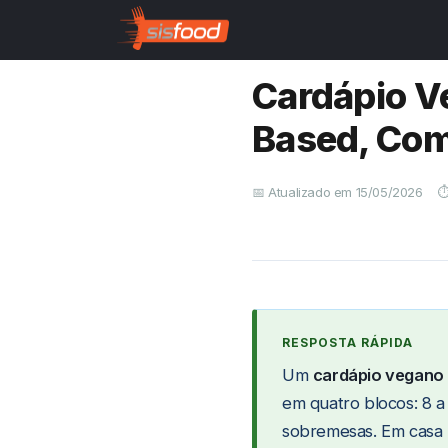
Início
Saiba Mais
Cardá
›
›
Cardápio Ve
Based, Com
📅 Atualizado em 15/05/2026
⏱
Um
cardápio vegano 
em quatro blocos: 8 a 
sobremesas. Em casa m