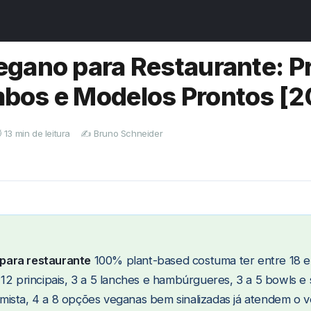
pio
›
Cardápio Vegano
gano para Restaurante: Pr
bos e Modelos Prontos [2
️ 13 min de leitura
✍️ Bruno Schneider
para restaurante
100% plant-based costuma ter entre 18 e 
12 principais, 3 a 5 lanches e hambúrgueres, 3 a 5 bowls e 
ista, 4 a 8 opções veganas bem sinalizadas já atendem o 