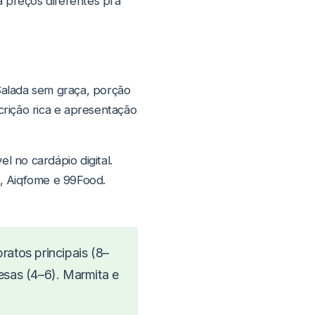
a preços diferentes pra
 Salada sem graça, porção
rição rica e apresentação
l no cardápio digital.
, Aiqfome e 99Food.
atos principais (8–
esas (4–6). Marmita e