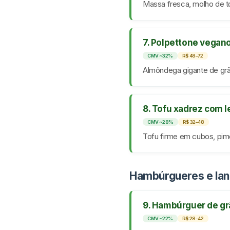
Massa fresca, molho de t
7. Polpettone vegan
CMV ~32%
R$ 48–72
Almôndega gigante de grão
8. Tofu xadrez com 
CMV ~28%
R$ 32–48
Tofu firme em cubos, pimen
Hambúrgueres e la
9. Hambúrguer de gr
CMV ~22%
R$ 28–42