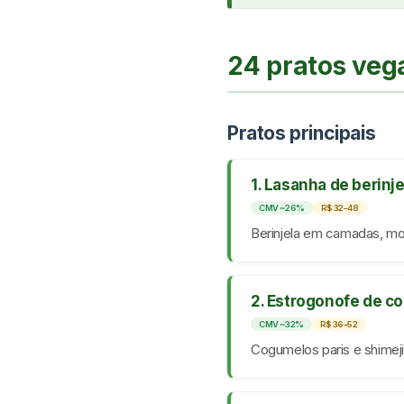
24 pratos veg
Pratos principais
1. Lasanha de berinj
CMV ~26%
R$ 32–48
Berinjela em camadas, mol
2. Estrogonofe de c
CMV ~32%
R$ 36–52
Cogumelos paris e shimeji