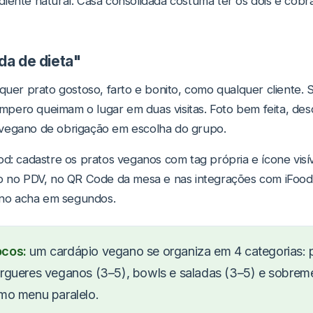
iente natural. Casa consolidada costuma ter os dois e cobr
a de dieta"
 quer prato gostoso, farto e bonito, como qualquer cliente.
ero queimam o lugar em duas visitas. Foto bem feita, desc
vegano de obrigação em escolha do grupo.
d: cadastre os pratos veganos com tag própria e ícone visíve
io no PDV, no QR Code da mesa e nas integrações com iFood
iano acha em segundos.
ocos:
um cardápio vegano se organiza em 4 categorias: pr
úrgueres veganos (3–5), bowls e saladas (3–5) e sobrem
omo menu paralelo.