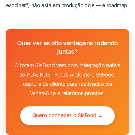
escolher") não está em produção hoje — é roadmap.
Quer ver as oito vantagens rodando
juntas?
O totem SisFood vem com integração nativa
ao PDV, KDS, iFood, Aiqfome e 99Food,
captura de cliente para reativação via
WhatsApp e relatórios prontos.
Quero conhecer o SisFood →