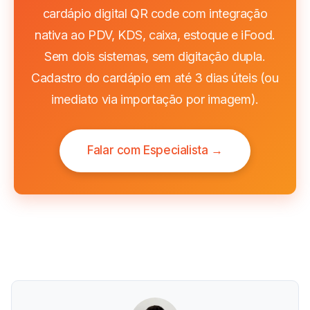
cardápio digital QR code com integração
nativa ao PDV, KDS, caixa, estoque e iFood.
Sem dois sistemas, sem digitação dupla.
Cadastro do cardápio em até 3 dias úteis (ou
imediato via importação por imagem).
Falar com Especialista →