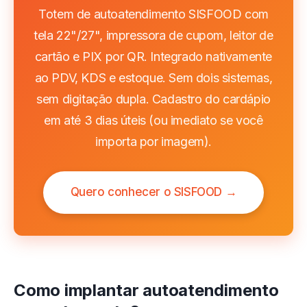
Totem de autoatendimento SISFOOD com
tela 22"/27", impressora de cupom, leitor de
cartão e PIX por QR. Integrado nativamente
ao PDV, KDS e estoque. Sem dois sistemas,
sem digitação dupla. Cadastro do cardápio
em até 3 dias úteis (ou imediato se você
importa por imagem).
Quero conhecer o SISFOOD →
Como implantar autoatendimento